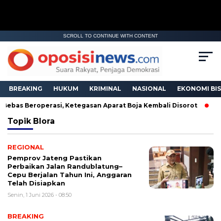
SCROLL TO CONTINUE WITH CONTENT
BREAKING
HUKUM
KRIMINAL
NASIONAL
EKONOMI BIS
Bebas Beroperasi, Ketegasan Aparat Boja Kembali Disorot
BN
Topik
Blora
REGIONAL
Pemprov Jateng Pastikan
Perbaikan Jalan Randublatung–
Cepu Berjalan Tahun Ini, Anggaran
Telah Disiapkan
Senin, 1 Juni 2026 - 08:50
BREAKING