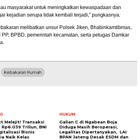
au masyarakat untuk meningkatkan kewaspadaan dan
r kejadian serupa tidak kembali terjadi,” pungkasnya.
akaran melibatkan unsur Polsek Jiken, Bhabinkamtibmas,
l PP, BPBD, pemerintah kecamatan, serta petugas Damkar
a.
Kebakaran Rumah
NG
HUKUM
t Melejit! Transaksi
Galian C di Ngabean Boja
Rp6.039 Triliun, BNI
Diduga Masih Beroperasi,
italisasi Bisnis
Legalitas Dipertanyakan, LAI
ia Naik Kelas
BPAN Jateng Desak ESDM dan