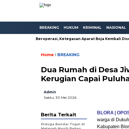
BREAKING
HUKUM
KRIMINAL
NASIONAL
h Masih Bebas Beroperasi, Ketegasan Aparat Boja Kembali Disoro
Home
BREAKING
/
Dua Rumah di Desa Ji
Kerugian Capai Puluh
Admin
Sabtu, 30 Mei 2026
BLORA | OPO
Berita Terkait
warga di Dukuh
Diduga Bandar Togel di
Kabupaten Blor
Meteseh Masih Bebas