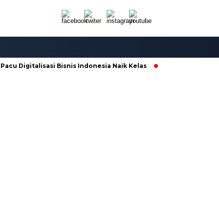
u Digitalisasi Bisnis Indonesia Naik Kelas
Galian C di Ngabea