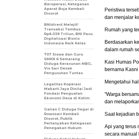
Beroperasi, Ketegasan
Aparat Boja Kembali
Peristiwa ters
Disorot
dan menjalar ke
BNIdirect Melejit!
Transaksi Tembus
Rumah yang terb
Rp6.039 Triliun, BNI Pacu
Digitalisasi Bisnis
Berdasarkan ke
Indonesia Naik Kelas
dalam rumah se
707 Siswa dan Guru
SMKN 6 Semarang
Kasi Humas Pol
Diduga Keracunan MBG,
Vio Sari Desak
bernama Kasni 
Pengusutan Tuntas
Mengetahui hal 
Legalitas Koperasi
Makarti Jaya Dinilai Jadi
Fondasi Penguatan
“Warga bersam
Ekonomi Desa di Kotim
dan melaporkan
Galian C Diduga Ilegal di
Saat kejadian b
Rowosari Kembali
Disorot, Publik
Pertanyakan Ketegasan
Api yang teru
Penegakan Hukum
secara manual 