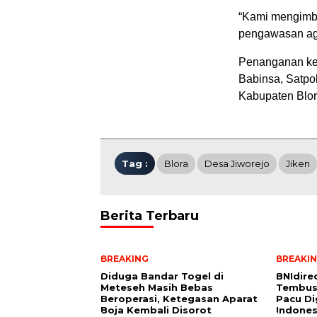
“Kami mengimb
pengawasan aga
Penanganan keb
Babinsa, Satpo
Kabupaten Blor
Tag :
Blora
Desa Jiworejo
Jiken
Berita Terbaru
BREAKING
BREAKI
Diduga Bandar Togel di
BNIdirec
Meteseh Masih Bebas
Tembus 
Beroperasi, Ketegasan Aparat
Pacu Dig
Boja Kembali Disorot
Indones