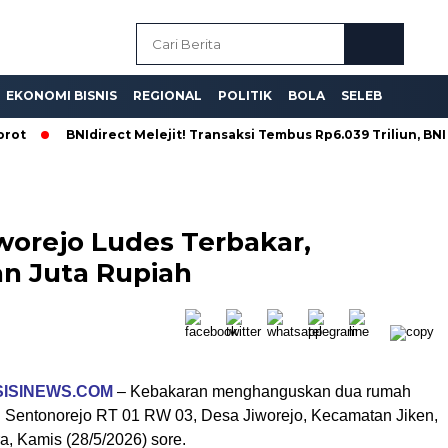
EKONOMI BISNIS
REGIONAL
POLITIK
BOLA
SELEB
t
BNIdirect Melejit! Transaksi Tembus Rp6.039 Triliun, BNI Pac
worejo Ludes Terbakar,
an Juta Rupiah
SISINEWS.COM
– Kebakaran menghanguskan dua rumah
 Sentonorejo RT 01 RW 03, Desa Jiworejo, Kecamatan Jiken,
a, Kamis (28/5/2026) sore.