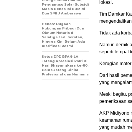
Diduga Kebal Hukum,
lokasi.
Pengangsu Solar Subsidi
Masih Bebas Isi BBM di
Dua SPBU Ambarawa
Tim Damkar Kab
mengendalikan 
Heboh! Dugaan
Hubungan Pribadi Dua
Tidak ada korba
Oknum Notaris di
Salatiga Jadi Sorotan,
Hingga Kini Belum Ada
Namun demikian
Klarifikasi Resmi
seperti tempat 
Ketua DPD BPAN-LAI
Jateng Apresiasi Polri di
Kerugian materi
Hari Bhayangkara ke-80:
Polda Jateng Dinilai
Profesional dan Humanis
Dari hasil pem
yang mengalam
Meski begitu, 
pemeriksaan sa
AKP Midiyono m
keamanan rumah
yang mudah me