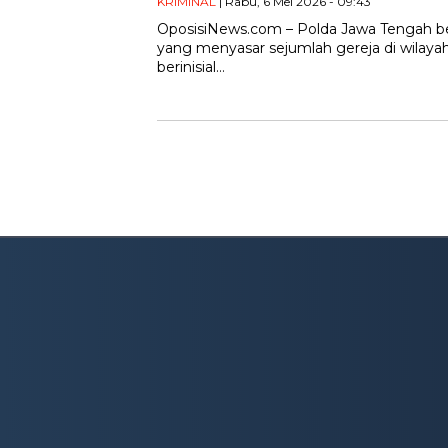
KRIMINAL
| Rabu, 6 Mei 2026 - 09:43
OposisiNews.com – Polda Jawa Tengah b
yang menyasar sejumlah gereja di wilaya
berinisial…