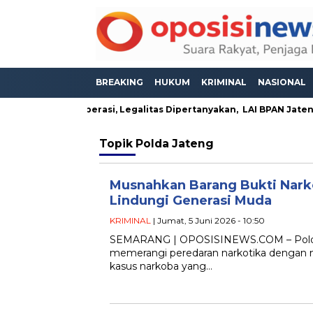
BREAKING
HUKUM
KRIMINAL
NASIONAL
duga Masih Beroperasi, Legalitas Dipertanyakan, LAI BPAN Jateng
Topik
Polda Jateng
Musnahkan Barang Bukti Nark
Lindungi Generasi Muda
KRIMINAL
| Jumat, 5 Juni 2026 - 10:50
SEMARANG | OPOSISINEWS.COM – Polda
memerangi peredaran narkotika dengan 
kasus narkoba yang…