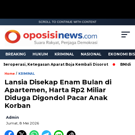
SCROLL TO CONTINUE WITH CONTENT
BREAKING
HUKUM
KRIMINAL
NASIONAL
EKONOMI BIS
roperasi, Ketegasan Aparat Boja Kembali Disorot
BNIdirect 
/
Home
KRIMINAL
Lansia Disekap Enam Bulan di
Apartemen, Harta Rp2 Miliar
Diduga Digondol Pacar Anak
Korban
Admin
Jumat, 8 Mei 2026