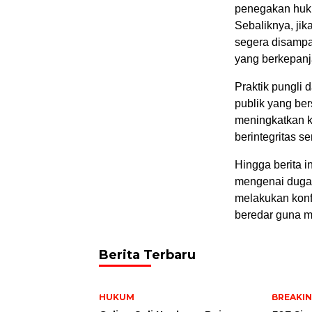
penegakan huku
Sebaliknya, jika
segera disampa
yang berkepan
Praktik pungli
publik yang be
meningkatkan k
berintegritas 
Hingga berita in
mengenai duga
melakukan konf
beredar guna m
Berita Terbaru
HUKUM
BREAKI