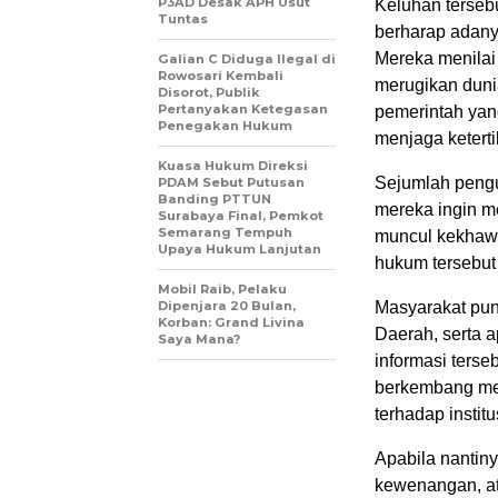
P3AD Desak APH Usut
Keluhan terseb
Tuntas
berharap adany
Mereka menilai 
Galian C Diduga Ilegal di
Rowosari Kembali
merugikan dunia
Disorot, Publik
Pertanyakan Ketegasan
pemerintah yan
Penegakan Hukum
menjaga ketert
Kuasa Hukum Direksi
Sejumlah pengu
PDAM Sebut Putusan
Banding PTTUN
mereka ingin me
Surabaya Final, Pemkot
Semarang Tempuh
muncul kekhawa
Upaya Hukum Lanjutan
hukum tersebut 
Mobil Raib, Pelaku
Dipenjara 20 Bulan,
Masyarakat pu
Korban: Grand Livina
Daerah, serta 
Saya Mana?
informasi terseb
berkembang men
terhadap instit
Apabila nantin
kewenangan, at