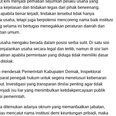
ut kini menjadi perhatian sejumlah pelaku usaha yang
a kejelasan dan tindakan tegas dari pihak berwenang.
apabila benar terjadi, tindakan tersebut tidak hanya
 usaha, tetapi juga berpotensi mencoreng nama baik institusi
g selama ini bertugas menegakkan peraturan daerah dan
iban umum.
saha mengaku berada dalam posisi serba sulit. Di satu sisi
njalankan usaha secara legal dan tertib, namun di sisi lain
tiran apabila permintaan yang diduga tidak memiliki dasar
ditolak.
n mendesak Pemerintah Kabupaten Demak, Inspektorat
aparat penegak hukum untuk segera menelusuri kebenaran
ut. Investigasi yang transparan dinilai penting agar tidak
jadi isu liar yang menimbulkan ketidakpercayaan publik
usi pemerintah.
ya ditemukan adanya oknum yang memanfaatkan jabatan,
au mencatut nama institusi demi keuntungan pribadi, maka