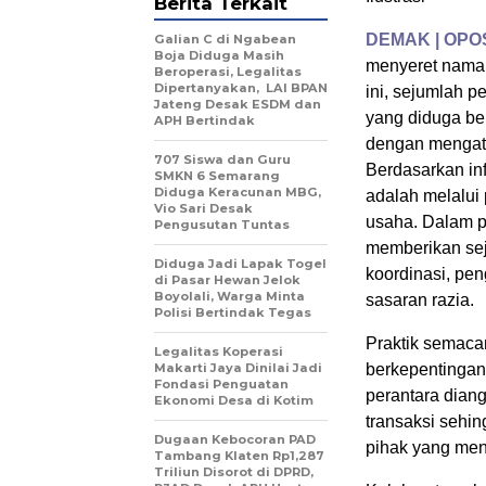
Berita Terkait
DEMAK | OPO
Galian C di Ngabean
Boja Diduga Masih
menyeret nama 
Beroperasi, Legalitas
Dipertanyakan, LAI BPAN
ini, sejumlah 
Jateng Desak ESDM dan
yang diduga be
APH Bertindak
dengan mengata
707 Siswa dan Guru
Berdasarkan in
SMKN 6 Semarang
Diduga Keracunan MBG,
adalah melalui
Vio Sari Desak
usaha. Dalam p
Pengusutan Tuntas
memberikan sej
Diduga Jadi Lapak Togel
koordinasi, pen
di Pasar Hewan Jelok
Boyolali, Warga Minta
sasaran razia.
Polisi Bertindak Tegas
Praktik semacam
Legalitas Koperasi
Makarti Jaya Dinilai Jadi
berkepentingan
Fondasi Penguatan
perantara dian
Ekonomi Desa di Kotim
transaksi sehin
Dugaan Kebocoran PAD
pihak yang men
Tambang Klaten Rp1,287
Triliun Disorot di DPRD,