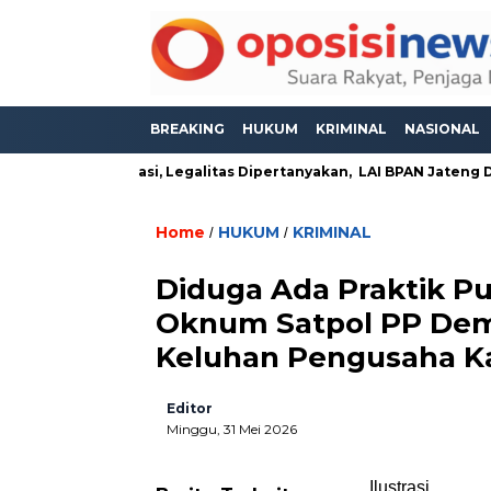
BREAKING
HUKUM
KRIMINAL
NASIONAL
 Masih Beroperasi, Legalitas Dipertanyakan, LAI BPAN Jateng De
Home
HUKUM
KRIMINAL
/
/
Diduga Ada Praktik P
Oknum Satpol PP Dem
Keluhan Pengusaha K
Editor
Minggu, 31 Mei 2026
Ilustrasi