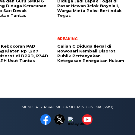
wa dan Guru SMKN 6
Diduga Jadi Lapak Togel di
ng Diduga Keracunan
Pasar Hewan Jelok Boyolali,
o Sari Desak
Warga Minta Polisi Bertindak
utan Tuntas
Tegas
BREAKING
 Kebocoran PAD
Galian C Diduga Ilegal di
g Klaten Rp1,287
Rowosari Kembali Disorot,
 Disorot di DPRD, P3AD
Publik Pertanyakan
PH Usut Tuntas
Ketegasan Penegakan Hukum
MEMBER SERIKAT MEDIA SIBER INDONESIA (SMSI)