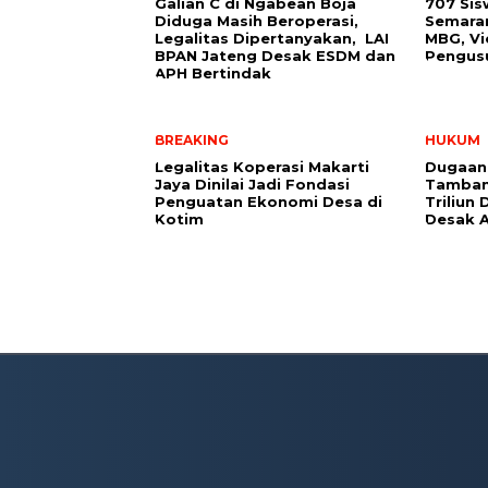
Galian C di Ngabean Boja
707 Sis
Diduga Masih Beroperasi,
Semara
Legalitas Dipertanyakan, LAI
MBG, Vi
BPAN Jateng Desak ESDM dan
Pengus
APH Bertindak
BREAKING
HUKUM
Legalitas Koperasi Makarti
Dugaan
Jaya Dinilai Jadi Fondasi
Tamban
Penguatan Ekonomi Desa di
Triliun
Kotim
Desak A