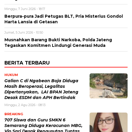
Minggu, 7 Juni 2026 - 18:17
Berpura-pura Jadi Petugas BLT, Pria Misterius Gondol
Harta Lansia di Getasan
Jumat, 5 Juni 2026 - 10:50
Musnahkan Barang Bukti Narkoba, Polda Jateng
Tegaskan Komitmen Lindungi Generasi Muda
BERITA TERBARU
HUKUM
Galian C di Ngabean Boja Diduga
Masih Beroperasi, Legalitas
Dipertanyakan, LAI BPAN Jateng
Desak ESDM dan APH Bertindak
Minggu, 2 Agu 2026 - 08:13
BREAKING
707 Siswa dan Guru SMKN 6
Semarang Diduga Keracunan MBG,
Vio Sari Desak Pengusutan Tuntas