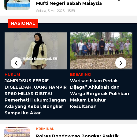
Mufti Negeri Sabah Malaysia
Selasa, 5 Mei 2026 - 15:59
NASIONAL
‹
›
HUKUM
BREAKING
JAMPIDSUS FEBRIE
Warisan Islam Perlak
DIGELEDAH, UANG HAMPIR
Dijaga” Ahlulbait dan
RP60 MILIAR DISITA!
Warga Bergerak Pulihkan
Pemerhati Hukum: Jangan
Makam Leluhur
Ada yang Kebal, Bongkar
Kesultanan
Sampai ke Akar
KRIMINAL
Polres Bondowoso Bongkar Praktik