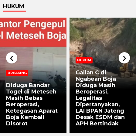
HUKUM
‹
›
HUKUM
Galian C di
BREAKING
Ngabean Boja
Diduga Bandar
Diduga Masih
Togel di Meteseh
Beroperasi,
Masih Bebas
Legalitas
Beroperasi,
Dipertanyakan,
Ketegasan Aparat
LAI BPAN Jateng
Boja Kembali
Desak ESDM dan
Disorot
APH Bertindak