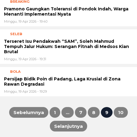
BREAKING
Pramono Gaungkan Toleransi di Pondok Indah, Warga
Menanti Implementasi Nyata
Minggu, 19 Apr 2026 - 19:40
SELEB
Terseret Isu Pendakwah “SAM”, Soleh Mahmud
Tempuh Jalur Hukum: Serangan Fitnah di Medsos Kian
Brutal
Minggu, 19 Apr 2026 - 19:31
BOLA
Persijap Bidik Poin di Padang, Laga Krusial di Zona
Rawan Degradasi
Minggu, 19 Apr 2026 - 19:29
Sebelumnya
1
…
7
8
9
10
Paginasi
Selanjutnya